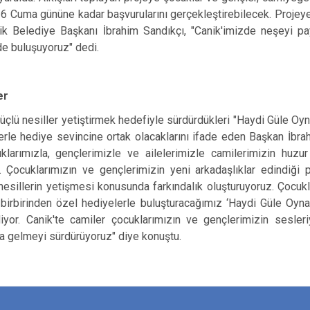
Cuma gününe kadar başvurularını gerçekleştirebilecek. Projeye
ik Belediye Başkanı İbrahim Sandıkçı, "Canik'imizde neşeyi pay
e buluşuyoruz" dedi.
er
güçlü nesiller yetiştirmek hedefiyle sürdürdükleri "Haydi Güle Oy
erle hediye sevincine ortak olacaklarını ifade eden Başkan İbra
klarımızla, gençlerimizle ve ailelerimizle camilerimizin huzu
Çocuklarımızın ve gençlerimizin yeni arkadaşlıklar edindiği p
nesillerin yetişmesi konusunda farkındalık oluşturuyoruz. Çocuk
 birbirinden özel hediyelerle buluşturacağımız ‘Haydi Güle Oyn
or. Canik'te camiler çocuklarımızın ve gençlerimizin sesleri
aya gelmeyi sürdürüyoruz" diye konuştu.