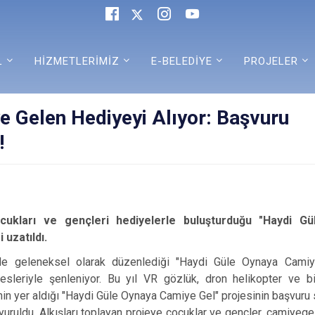
L
HİZMETLERİMİZ
E-BELEDİYE
PROJELER
e Gelen Hediyeyi Alıyor: Başvuru
!
ocukları ve gençleri hediyelerle buluşturduğu "Haydi 
 uzatıldı.
ede geleneksel olarak düzenlediği "Haydi Güle Oynaya Camiye
sesleriyle şenleniyor. Bu yıl VR gözlük, dron helikopter ve b
inin yer aldığı "Haydi Güle Oynaya Camiye Gel" projesinin başvu
uyuruldu. Alkışları toplayan projeye çocuklar ve gençler, camiyegel.