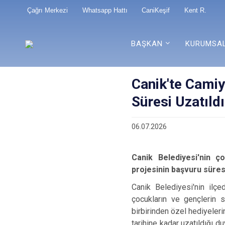
Çağrı Merkezi
Whatsapp Hattı
CaniKeşif
Kent R.
BAŞKAN
KURUMSA
Canik'te Camiy
Süresi Uzatıldı
06.07.2026
Canik Belediyesi'nin ç
projesinin başvuru süresi
Canik Belediyesi'nin ilç
çocukların ve gençlerin 
birbirinden özel hediyeler
tarihine kadar uzatıldığı d