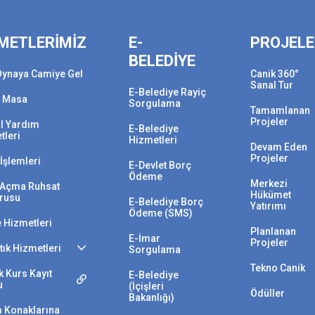
METLERİMİZ
E-
PROJEL
BELEDİYE
Oynaya Camiye Gel
Canik 360°
Sanal Tur
E-Belediye Rayiç
 Masa
Sorgulama
Tamamlanan
Projeler
l Yardım
E-Belediye
tleri
Hizmetleri
Devam Eden
Projeler
İşlemleri
E-Devlet Borç
Ödeme
Merkezi
i Açma Ruhsat
Hükümet
rusu
E-Belediye Borç
Yatırımı
Ödeme (SMS)
e Hizmetleri
Planlanan
E-İmar
Projeler
Atık Hizmetleri
Sorgulama
Tekno Canik
 Kurs Kayıt
E-Belediye
u
(İçişleri
Ödüller
Bakanlığı)
 Konaklarına