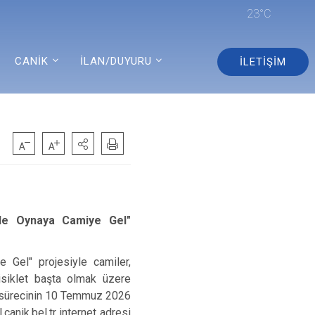
23°C
CANİK
İLAN/DUYURU
İLETİŞİM
Güle Oynaya Camiye Gel"
 Gel" projesiyle camiler,
isiklet başta olmak üzere
ru sürecinin 10 Temmuz 2026
canik.bel.tr internet adresi