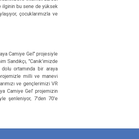
 ilginin bu sene de yüksek
laşıyor, çocuklarımızla ve
naya Camiye Gel" projesiyle
him Sandıkçı, "Canik'imizde
r dolu ortamında bir araya
rojemizle milli ve manevi
larımızı ve gençlerimizi VR
aya Camiye Gel’ projemizin
yle şenleniyor, 7'den 70'e