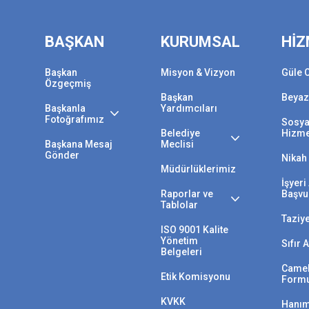
BAŞKAN
KURUMSAL
HİZ
Başkan
Misyon & Vizyon
Güle 
Özgeçmiş
Başkan
Beyaz
Başkanla
Yardımcıları
Fotoğrafımız
Sosya
Belediye
Hizme
Başkana Mesaj
Meclisi
Gönder
Nikah 
Müdürlüklerimiz
İşyer
Raporlar ve
Başvu
Tablolar
Taziy
ISO 9001 Kalite
Yönetim
Sıfır 
Belgeleri
Camek
Etik Komisyonu
Form
KVKK
Hanım