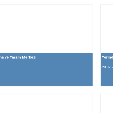
şma ve Yaşam Merkezi
Yerin
20.07.