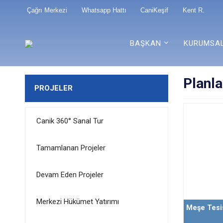
Çağrı Merkezi
Whatsapp Hattı
CaniKeşif
Kent R.
BAŞKAN
KURUMSA
Planla
PROJELER
Canik 360° Sanal Tur
Tamamlanan Projeler
Devam Eden Projeler
Merkezi Hükümet Yatırımı
Meşe Tesi