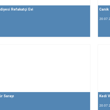
diyesi Refakatçi Evi
Canik
20.07.
ür Sarayı
Kedi V
20.07.