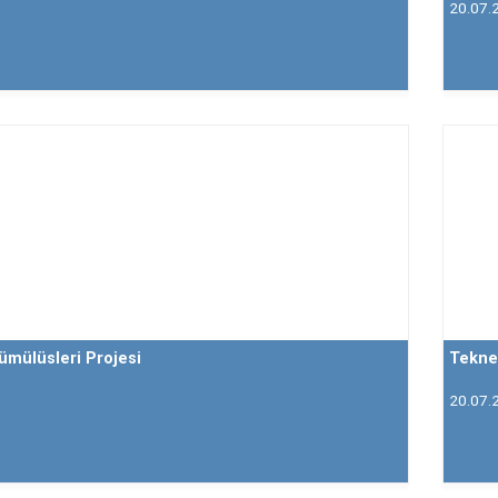
20.07.
ümülüsleri Projesi
Tekne
20.07.