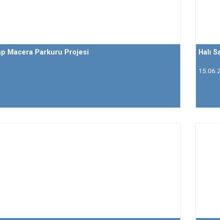
ap Macera Parkuru Projesi
Halı S
15.06.