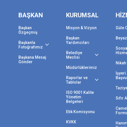
BAŞKAN
KURUMSAL
HİZ
Başkan
Misyon & Vizyon
Güle 
Özgeçmiş
Başkan
Beyaz
Başkanla
Yardımcıları
Fotoğrafımız
Sosya
Belediye
Hizme
Başkana Mesaj
Meclisi
Gönder
Nikah 
Müdürlüklerimiz
İşyer
Raporlar ve
Başvu
Tablolar
Taziy
ISO 9001 Kalite
Yönetim
Sıfır 
Belgeleri
Camek
Etik Komisyonu
Form
KVKK
Hanım