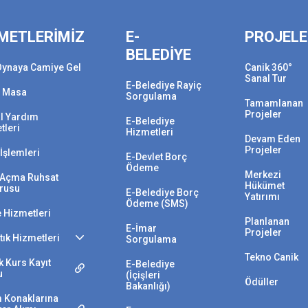
METLERİMİZ
E-
PROJEL
BELEDİYE
Oynaya Camiye Gel
Canik 360°
Sanal Tur
E-Belediye Rayiç
 Masa
Sorgulama
Tamamlanan
Projeler
l Yardım
E-Belediye
tleri
Hizmetleri
Devam Eden
Projeler
İşlemleri
E-Devlet Borç
Ödeme
Merkezi
i Açma Ruhsat
Hükümet
rusu
E-Belediye Borç
Yatırımı
Ödeme (SMS)
e Hizmetleri
Planlanan
E-İmar
Projeler
Atık Hizmetleri
Sorgulama
Tekno Canik
 Kurs Kayıt
E-Belediye
u
(İçişleri
Ödüller
Bakanlığı)
 Konaklarına