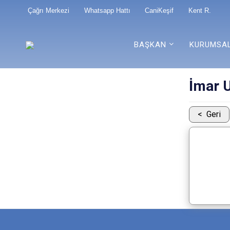
Çağrı Merkezi
Whatsapp Hattı
CaniKeşif
Kent R.
BAŞKAN
KURUMSA
İmar 
Geri