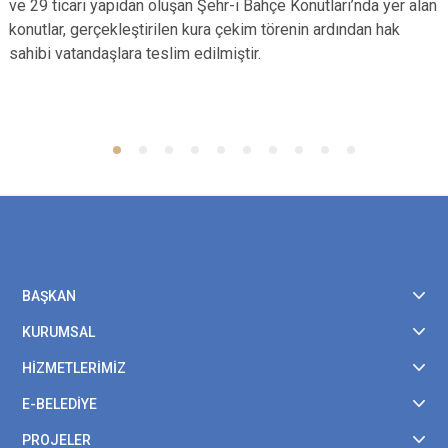
ve 29 ticari yapıdan oluşan Şehr-i Bahçe Konutları’nda yer alan
konutlar, gerçekleştirilen kura çekim törenin ardından hak
sahibi vatandaşlara teslim edilmiştir.
BAŞKAN
KURUMSAL
HİZMETLERİMİZ
E-BELEDİYE
PROJELER