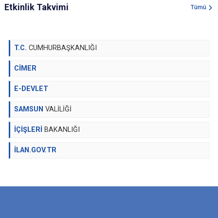
Etkinlik Takvimi
Tümü
T.C.
CUMHURBAŞKANLIĞI
CİMER
E-DEVLET
SAMSUN
VALİLİĞİ
İÇİŞLERİ
BAKANLIĞI
İLAN.GOV.TR