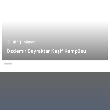
Kültür
|
Mimari
Özdemir Bayraktar Keşif Kampüsü